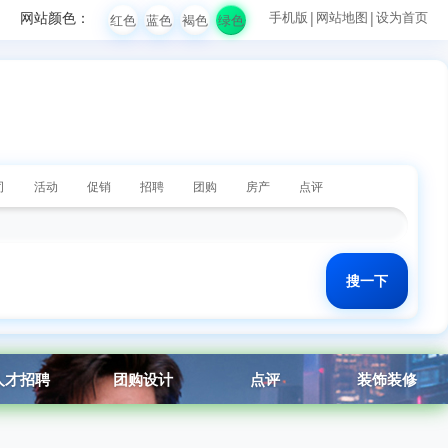
网站颜色：
手机版
|
网站地图
|
设为首页
红色
蓝色
褐色
绿色
司
活动
促销
招聘
团购
房产
点评
人才招聘
团购设计
点评
装饰装修