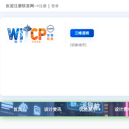
欢迎注册联首网-->
|
注册
登录
三维昆明
[切换城市]
首页
设计资讯
优势展厅
设计需