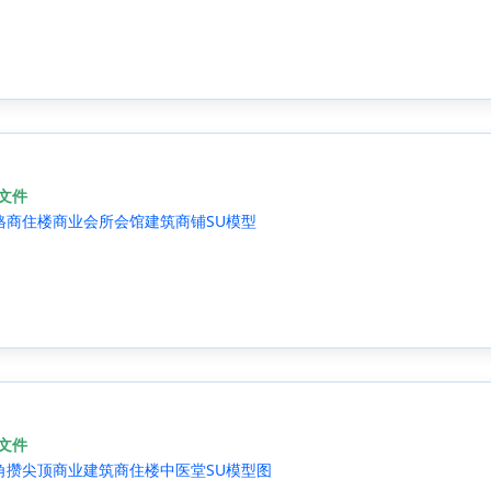
源文件
格商住楼商业会所会馆建筑商铺SU模型
源文件
四角攒尖顶商业建筑商住楼中医堂SU模型图