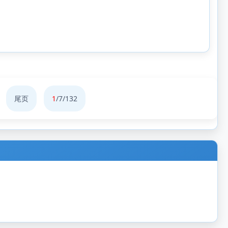
尾页
1
/7/132