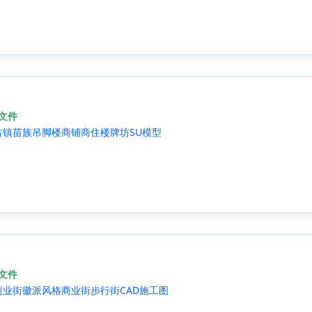
源文件
古镇苗族吊脚楼商铺商住楼牌坊SU模型
源文件
商业街徽派风格商业街步行街CAD施工图